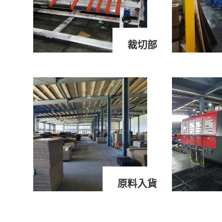
裁切部
原料入貨