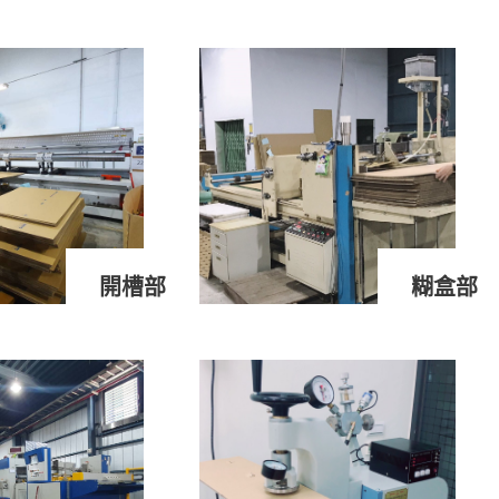
開槽部
糊盒部