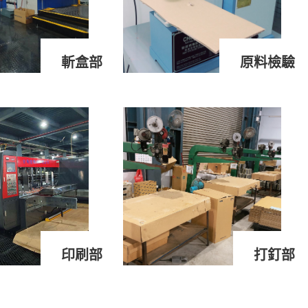
斬盒部
原料檢驗
印刷部
打釘部