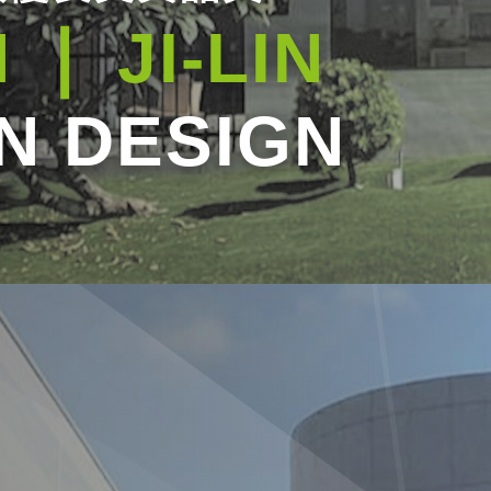
 ❘ JI-LIN
N DESIGN