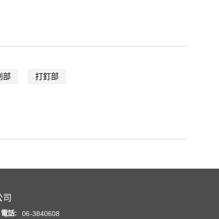
刷部
打釘部
公司
電話:
06-3840608