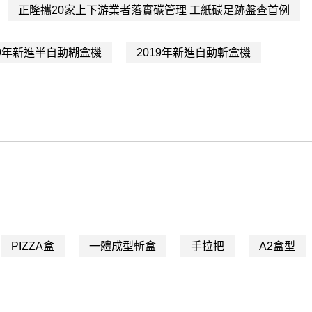
正隆攜20家上下游業者落實碳管理 工紙碳足跡盤查首例
19年新進半自動糊盒機
2019年新進自動斬盒機
PIZZA盒
一體成型斬盒
手拉把
A2盒型