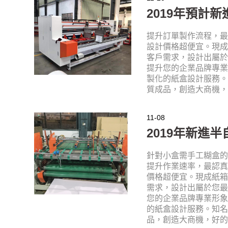
2019年預計
提升訂單製作流程，
設計價格超便宜。現
客戶需求，設計出屬
提升您的企業品牌專
製化的紙盒設計服務
質成品，創造大商機‎
11-08
2019年新進
針對小盒需手工糊盒
提升作業速率，最認
價格超便宜。現成紙
需求，設計出屬於您
您的企業品牌專業形
的紙盒設計服務。知
品，創造大商機‎，好