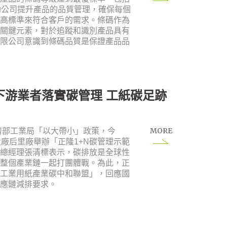
助公司提升產品的品質管理，確保每個
最高標準來符合客戶的需求。條碼作為
的關鍵元素，對於追蹤和識別產品具有
有限公司意識到條碼品質是保證產品品
下游業者落實碳管理 工紙碳足跡
MORE
經濟部工業局「以大帶小」政策，今
大廠后里廠舉辦「正隆1+N碳管理示範
隆總經理張清標表示，碳排放是全球性
要整個產業鏈一起打團體戰。為此，正
「工業用紙產業碳中和聯盟」，回應國
供應鏈減排要求。