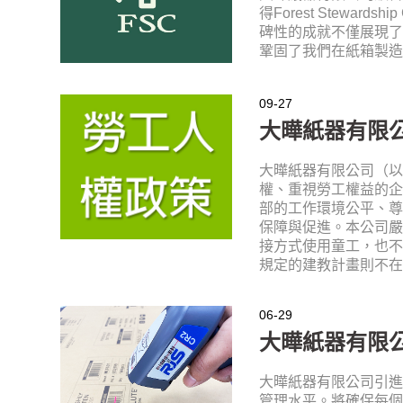
得Forest Steward
碑性的成就不僅展現
鞏固了我們在紙箱製
09-27
大曄紙器有限
大曄紙器有限公司（
權、重視勞工權益的
部的工作環境公平、
保障與促進。本公司
接方式使用童工，也不
規定的建教計畫則不
06-29
大曄紙器有限
大曄紙器有限公司引
管理水平。將確保每