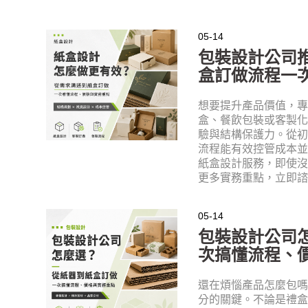
05-14
包裝設計公司
盒訂做流程一
想要提升產品價值，
盒、餐飲包裝或客製
驗與結構保護力。從
流程能有效控管成本
紙盒設計服務，即使
更多實務重點，立即
05-14
包裝設計公司
次搞懂流程、
還在煩惱產品怎麼包
分的關鍵。不論是禮