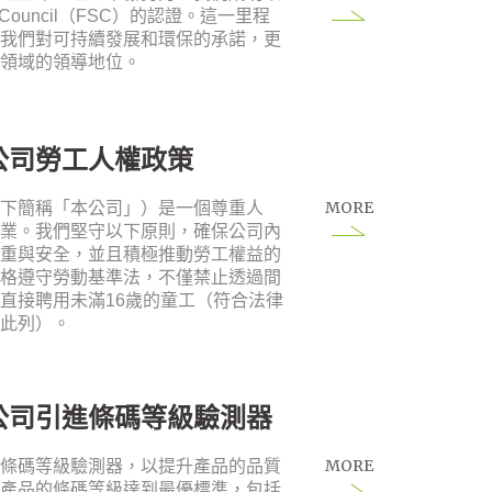
ship Council（FSC）的認證。這一里程
了我們對可持續發展和環保的承諾，更
造領域的領導地位。
公司勞工人權政策
MORE
以下簡稱「本公司」）是一個尊重人
企業。我們堅守以下原則，確保公司內
尊重與安全，並且積極推動勞工權益的
嚴格遵守勞動基準法，不僅禁止透過間
直接聘用未滿16歲的童工（符合法律
在此列）。
公司引進條碼等級驗測器
MORE
進條碼等級驗測器，以提升產品的品質
個產品的條碼等級達到最優標準，包括