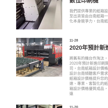
數位印刷機
我們提供專業的紙箱
至出貨皆由台南紙箱
化本身競爭力，台南
11-28
2020年預計
將舊有的機台作淘汰
2020年預計新進印
司，台南紙箱設計價
設計台南傾聽客戶需
紙箱設計價格提升您
速、專業、客製化的
箱設計價格優質成品，
遠
11-20