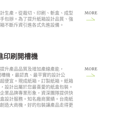
MORE
設計生產，從裁切、印刷、斬盒、成型
一手包辦。為了提升紙箱設計品質、強
紙箱不斷斥資引進各式先進設備。
新進印刷開槽機
MORE
，提升產品品質及增加產線產能，
刷開槽機，最認真、最平實的設計公
格超便宜。現成紙箱，訂製紙箱。紙箱
求，設計出屬於您最喜愛的紙盒包裝。
的企業品牌專業形象，資深團隊提供快
紙盒設計服務。知名廠商實績。台南紙
創造大商機‎，好的包裝讓產品走得更