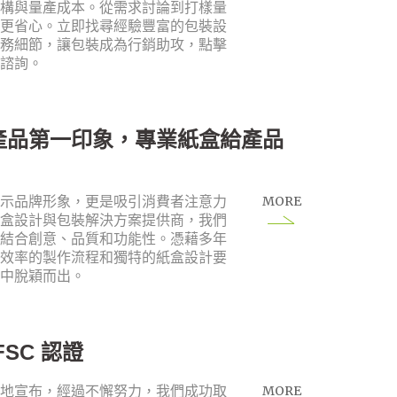
結構與量產成本。從需求討論到打樣量
業更省心。立即找尋經驗豐富的包裝設
實務細節，讓包裝成為行銷助攻，點擊
即諮詢。
產品第一印象，專業紙盒給產品
MORE
展示品牌形象，更是吸引消費者注意力
紙盒設計與包裝解決方案提供商，我們
，結合創意、品質和功能性。憑藉多年
高效率的製作流程和獨特的紙盒設計要
場中脫穎而出。
SC 認證
MORE
喜地宣布，經過不懈努力，我們成功取