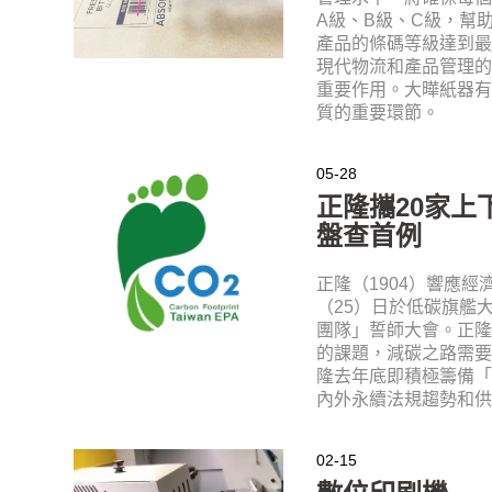
A級、B級、C級，幫
產品的條碼等級達到
現代物流和產品管理
重要作用。大曄紙器
質的重要環節。
05-28
正隆攜20家上
盤查首例
正隆（1904）響應
（25）日於低碳旗艦
團隊」誓師大會。正
的課題，減碳之路需
隆去年底即積極籌備
內外永續法規趨勢和
02-15